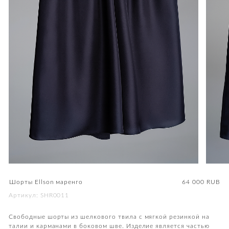
⁠Шорты Ellson маренго
64 000
RUB
Артикул: SHR0011
Свободные шорты из шелкового твила с мягкой резинкой на
талии и карманами в боковом шве. Изделие является частью