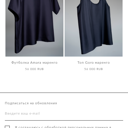
⁠Футболка Amara маренго
⁠Топ Goro маренго
56 000 RUB
56 000 RUB
Подписаться на обновления
Я соглашаюсь с обработкой персональных данных в