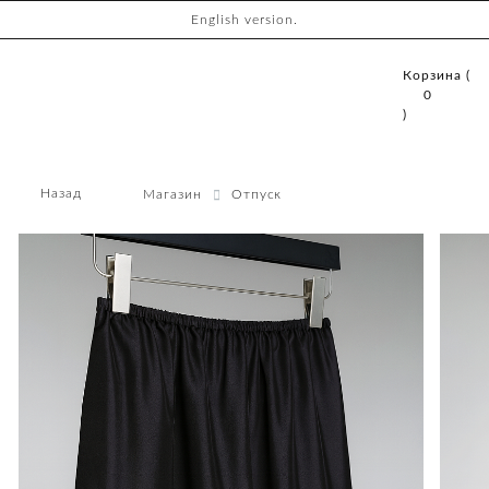
English version.
Корзина (
0
)
Назад
Магазин
Отпуск