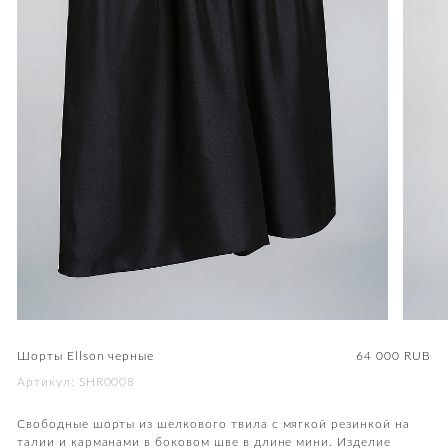
Шорты Ellson черные
64 000
RUB
Артикул: SHR0008
Свободные шорты из шелкового твила с мягкой резинкой на
талии и карманами в боковом шве в длине мини. Изделие